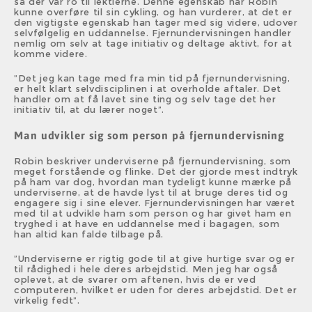
så der var ro til lektierne. Denne egenskab har Robin
kunne overføre til sin cykling, og han vurderer, at det er
den vigtigste egenskab han tager med sig videre, udover
selvfølgelig en uddannelse. Fjernundervisningen handler
nemlig om selv at tage initiativ og deltage aktivt, for at
komme videre.
”Det jeg kan tage med fra min tid på fjernundervisning,
er helt klart selvdisciplinen i at overholde aftaler. Det
handler om at få lavet sine ting og selv tage det her
initiativ til, at du lærer noget”.
Man udvikler sig som person på fjernundervisning
Robin beskriver underviserne på fjernundervisning, som
meget forstående og flinke. Det der gjorde mest indtryk
på ham var dog, hvordan man tydeligt kunne mærke på
underviserne, at de havde lyst til at bruge deres tid og
engagere sig i sine elever. Fjernundervisningen har været
med til at udvikle ham som person og har givet ham en
tryghed i at have en uddannelse med i bagagen, som
han altid kan falde tilbage på.
”Underviserne er rigtig gode til at give hurtige svar og er
til rådighed i hele deres arbejdstid. Men jeg har også
oplevet, at de svarer om aftenen, hvis de er ved
computeren, hvilket er uden for deres arbejdstid. Det er
virkelig fedt”.