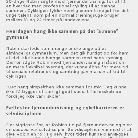
20-årige Robin søgte mod fjernundervisning, for at få
en hverdag med professionel cykling til at hænge
sammen. Cyklingen fylder nemlig enormt meget for det
unge talent, som på en normal træningsuge bruger
mellem 18 og 24 timer på landevejene.
Hverdagen hang ikke sammen på det ”almene”
gymnasie
Robin startede som mange andre unge på et
almindeligt gymnasium. Men det gik hurtigt op for ham,
at det ikke kunne hænge sammen med hans træning.
Derfor søgte Robin mod fjernundervisning i håbet om
en mere fleksibel hverdag, der kunne åbne for mere tid
til sociale relationer, og samtidig gav masser af tid til
cyklingen.
”Det hang simpelthen ikke sammen for mig. Jeg kunne
ikke få bygget et særligt godt socialt fællesskab op,
fordi jeg ikke var i skole”.
Fælles for fjernundervisning og cykelkarrieren er
selvdisciplinen
Det vigtigste for, at Robins tid på fjernundervisning blev
en succes, var selvdisciplin. Selvdisciplinen var med til at
give Robin en ro i sig selv, hvor tiden kunne planlægges,