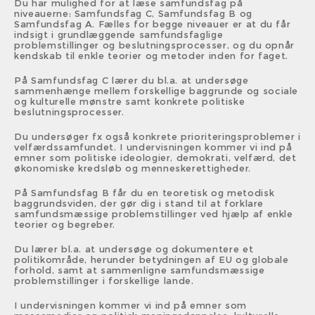
Du har mulighed for at læse samfundsfag på
niveauerne: Samfundsfag C, Samfundsfag B og
Samfundsfag A. Fælles for begge niveauer er at du får
indsigt i grundlæggende samfundsfaglige
problemstillinger og beslutningsprocesser, og du opnår
kendskab til enkle teorier og metoder inden for faget.
På Samfundsfag C lærer du bl.a. at undersøge
sammenhænge mellem forskellige baggrunde og sociale
og kulturelle mønstre samt konkrete politiske
beslutningsprocesser.
Du undersøger fx også konkrete prioriteringsproblemer i
velfærdssamfundet. I undervisningen kommer vi ind på
emner som politiske ideologier, demokrati, velfærd, det
økonomiske kredsløb og menneskerettigheder.
På Samfundsfag B får du en teoretisk og metodisk
baggrundsviden, der gør dig i stand til at forklare
samfundsmæssige problemstillinger ved hjælp af enkle
teorier og begreber.
Du lærer bl.a. at undersøge og dokumentere et
politikområde, herunder betydningen af EU og globale
forhold, samt at sammenligne samfundsmæssige
problemstillinger i forskellige lande.
I undervisningen kommer vi ind på emner som